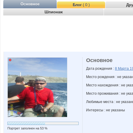
Основное
Блог
( 0 )
Др
Шпионаж
Основное
Дата рождения :
8 Марта
1
Место рождения : не указа
Место нахождения : не ука
Место проживания : не ука
Любимые места : не указа
Интересы : не указаны
Портрет заполнен на 53 %