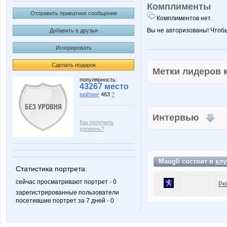
Комплименты
Отправить приватное сообщение
Комплиментов нет.
Вы не авторизованы! Чтоб
Добавить в друзья
Игнорировать
Сделать подарок
Метки лидеров
популярность:
43267 место
рейтинг
463
?
Интервью
Как получить
уровень?
Maugli состоит в
клу
Статистика портрета:
сейчас просматривают портрет - 0
Pe
зарегистрированные пользователи
посетившие портрет за 7 дней - 0